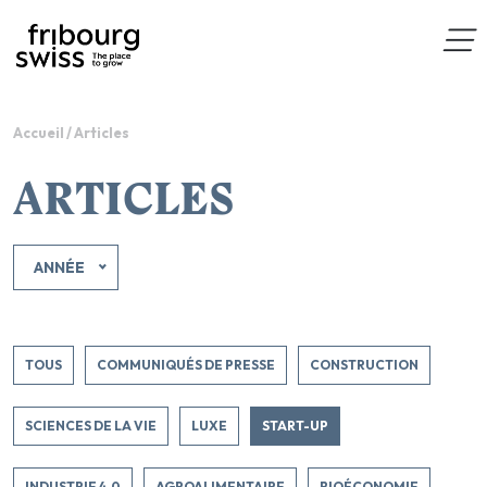
Accueil
/
Articles
ARTICLES
ANNÉE
TOUS
COMMUNIQUÉS DE PRESSE
CONSTRUCTION
SCIENCES DE LA VIE
LUXE
START-UP
INDUSTRIE 4.0
AGROALIMENTAIRE
BIOÉCONOMIE