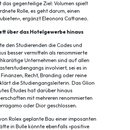
das gegenteilige Ziel: Volumen spielt
rdnete Rolle, es geht darum, einen
bieten», ergänzt Eleonora Cattaneo.
ett über das Hotelgewerbe hinaus
te den Studierenden die Codes und
us besser vermitteln als renommierte
hkarätige Unternehmen sind auf allen
terstudiengangs involviert, sei es in
 Finanzen, Recht, Branding oder reine
rklärt die Studiengangsleiterin. Das Glion
autes Études hat darüber hinaus
nerschaften mit mehreren renommierten
erragamo oder Dior geschlossen.
von Rolex geplante Bau einer imposanten
tte in Bulle könnte ebenfalls «positive