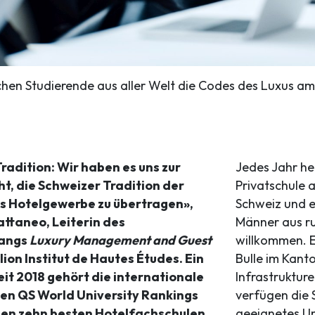
lichen Studierende aus aller Welt die Codes des Luxus am
Tradition: Wir haben es uns zur
Jedes Jahr he
, die Schweizer Tradition der
Privatschule a
as Hotelgewerbe zu übertragen»,
Schweiz und e
ttaneo, Leiterin des
Männer aus r
gangs
Luxury Management and Guest
willkommen. E
ion Institut de Hautes Études. Ein
Bulle im Kant
eit 2018 gehört die internationale
Infrastruktur
en QS World University Rankings
verfügen die 
den zehn besten Hotelfachschulen
geeignetes Um