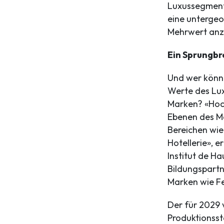
Luxussegment 
eine untergeo
Mehrwert anzu
Ein Sprungbr
Und wer könn
Werte des Lux
Marken? «Hoc
Ebenen des Mas
Bereichen wie
Hotellerie», e
Institut de H
Bildungspart
Marken wie F
Der für 2029 
Produktionsstä