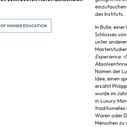
einzutauchen»
des Instituts.
 OF HIGHER EDUCATION
In Bulle, eine
Schlosses von
unter andere
Masterstudi
Experience
. 
Absolventinn
Namen der Lu
Idee, einen s
erzählt Phili
wurde im Jahr
in
Luxury Ma
traditionelles
Waren oder Di
Menschen zu v