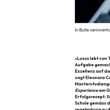
In Bulle verinner
«Luxus lebt von 
Aufgabe gemacht
Exzellenz auf d
sagt Eleonora Ca
Masterstudien
Experience
am Gl
Erfolgsrezept: S
Schule gemäss d
regelmässig zu 