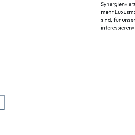
Synergien» erz
mehr Luxusmar
sind, für uns
interessieren»