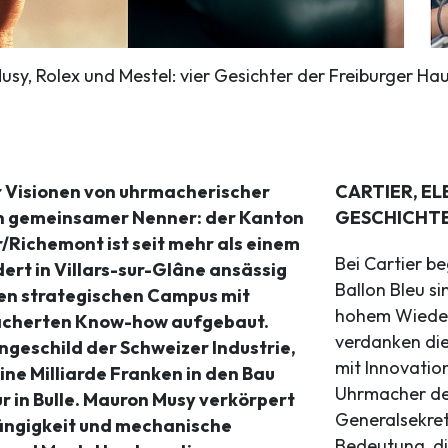
usy, Rolex und Mestel: vier Gesichter der Freiburger Ha
r Visionen von uhrmacherischer
CARTIER, E
in gemeinsamer Nenner: der Kanton
GESCHICHT
r/Richemont ist seit mehr als einem
Bei Cartier be
ert in Villars-sur-Glâne ansässig
Ballon Bleu si
nen strategischen Campus mit
hohem Wiederk
fächerten Know-how aufgebaut.
verdanken die
ngeschild der Schweizer Industrie,
mit Innovation
eine Milliarde Franken in den Bau
Uhrmacher de
r in Bulle. Mauron Musy verkörpert
Generalsekret
ängigkeit und mechanische
Bedeutung, die