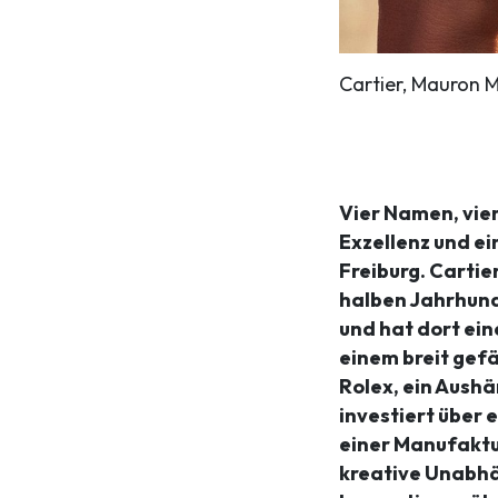
Cartier, Mauron M
Vier Namen, vie
Exzellenz und e
Freiburg. Cartie
halben Jahrhund
und hat dort ei
einem breit ge
Rolex, ein Aushä
investiert über 
einer Manufaktu
kreative Unabh