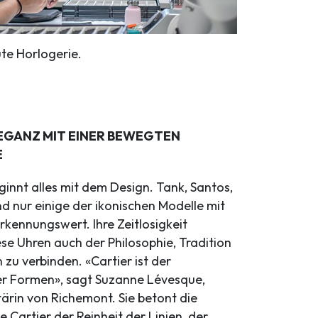
ute Horlogerie.
LEGANZ MIT EINER BEWEGTEN
E
ginnt alles mit dem Design. Tank, Santos,
nd nur einige der ikonischen Modelle mit
ennungswert. Ihre Zeitlosigkeit
se Uhren auch der Philosophie, Tradition
 zu verbinden. «Cartier ist der
r Formen», sagt Suzanne Lévesque,
ärin von Richemont. Sie betont die
 Cartier der Reinheit der Linien, der