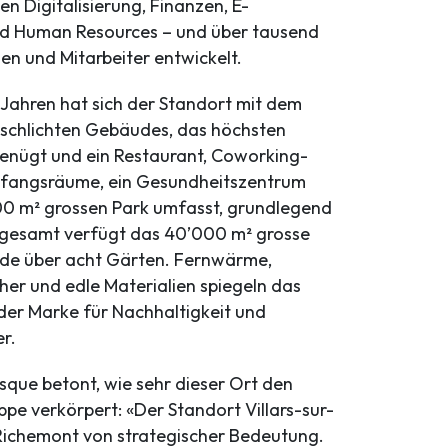
en Digitalisierung, Finanzen, E-
 Human Resources – und über tausend
en und Mitarbeiter entwickelt.
n Jahren hat sich der Standort mit dem
schlichten Gebäudes, das höchsten
enügt und ein Restaurant, Coworking-
pfangsräume, ein Gesundheitszentrum
0 m² grossen Park umfasst, grundlegend
sgesamt verfügt das 40’000 m² grosse
e über acht Gärten. Fernwärme,
er und edle Materialien spiegeln das
er Marke für Nachhaltigkeit und
r.
que betont, wie sehr dieser Ort den
ppe verkörpert: «Der Standort Villars-sur-
 Richemont von strategischer Bedeutung.