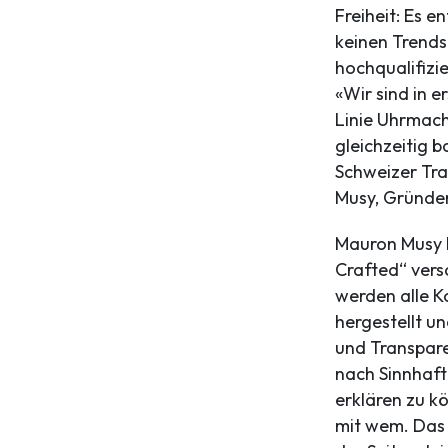
Freiheit: Es e
keinen Trends
hochqualifizi
«Wir sind in e
Linie Uhrmach
gleichzeitig b
Schweizer Tra
Musy, Gründe
Mauron Musy h
Crafted“ vers
werden alle K
hergestellt un
und Transpare
nach Sinnhaft
erklären zu k
mit wem. Das 