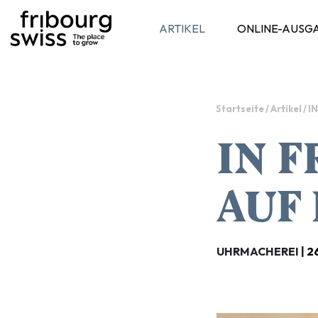
ARTIKEL
ONLINE-AUSG
Toggle navigation
Startseite
/
Artikel
/
I
IN F
AUF
UHRMACHEREI |
2