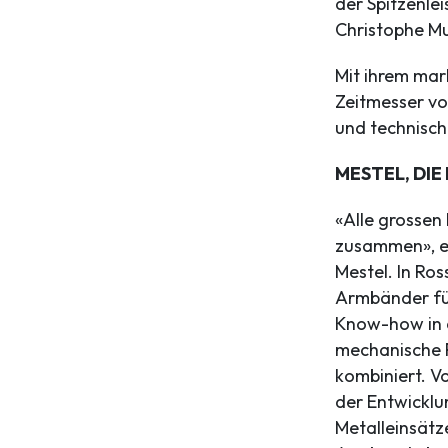
der Spitzenle
Christophe Mu
Mit ihrem mar
Zeitmesser vo
und technisch
MESTEL, DIE
«Alle grossen
zusammen», er
Mestel. In Ro
Armbänder für
Know-how in 
mechanische 
kombiniert. 
der Entwickl
Metalleinsätze