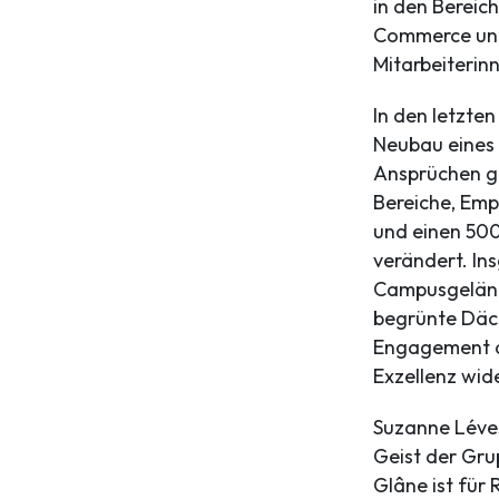
in den Bereich
Commerce und
Mitarbeiterinn
In den letzte
Neubau eines 
Ansprüchen g
Bereiche, Em
und einen 500
verändert. In
Campusgeländ
begrünte Däch
Engagement d
Exzellenz wide
Suzanne Léves
Geist der Gru
Glâne ist für