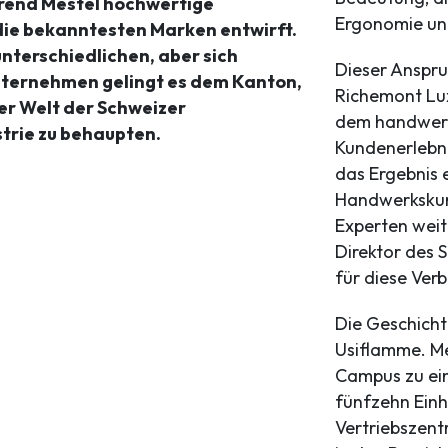
rend Mestel hochwertige
Ergonomie und
ie bekanntesten Marken entwirft.
unterschiedlichen, aber sich
Dieser Anspr
ternehmen gelingt es dem Kanton,
Richemont Lux
der Welt der Schweizer
dem handwerk
trie zu behaupten.
Kundenerlebnis
das Ergebnis 
Handwerkskuns
Experten weit
Direktor des S
für diese Ver
Die Geschicht
Usiflamme. Me
Campus zu ei
fünfzehn Einh
Vertriebszent