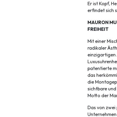
Er ist Kopf, 
erfindet sich 
MAURON MUS
FREIHEIT
Mit einer Mis
radikaler Äst
einzigartigen
Luxusuhrenher
patentierte 
das herkömml
die Montagepr
sichtbare und
Motto der Mar
Das von zwei 
Unternehmen g