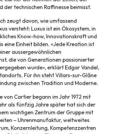
 der technischen Raffinesse beimisst.
uch zeugt davon, wie umfassend
us versteht: Luxus ist ein Ökosystem, in
liches Know-how, Innovationskraft und
 eine Einheit bilden. «Jede Kreation ist
einer aussergewöhnlichen
t, die von Generationen passionierter
ergegeben wurde», erklärt Edgar Vandel,
tandorts. Für ihn steht Villars-sur-Glâne
bindung zwischen Tradition und Moderne.
e von Cartier begann im Jahr 1972 mit
hr als fünfzig Jahre später hat sich der
nem wichtigen Zentrum der Gruppe mit
eiten – Uhrenmanufaktur, weltweites
rum, Konzernleitung, Kompetenzzentren