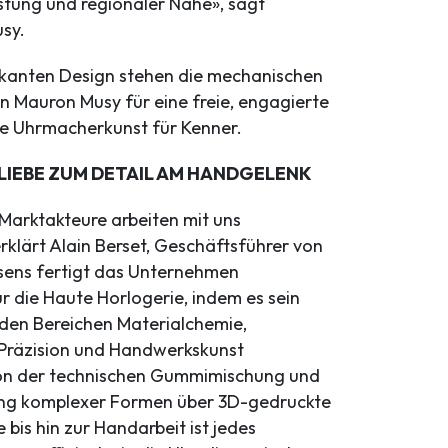
istung und regionaler Nähe», sagt
sy.
kanten Design stehen die mechanischen
n Mauron Musy für eine freie, engagierte
e Uhrmacherkunst für Kenner.
 LIEBE ZUM DETAIL AM HANDGELENK
 Marktakteure arbeiten mit uns
klärt Alain Berset, Geschäftsführer von
ssens fertigt das Unternehmen
 die Haute Horlogerie, indem es sein
den Bereichen Materialchemie,
Präzision und Handwerkskunst
Von der technischen Gummimischung und
ung komplexer Formen über 3D-gedruckte
 bis hin zur Handarbeit ist jedes