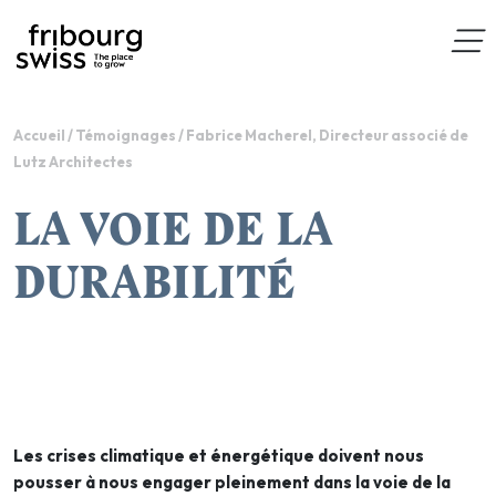
Accueil
/
Témoignages
/
Fabrice Macherel, Directeur associé de
Lutz Architectes
LA VOIE DE LA
DURABILITÉ
Les crises climatique et énergétique doivent nous
pousser à nous engager pleinement dans la voie de la