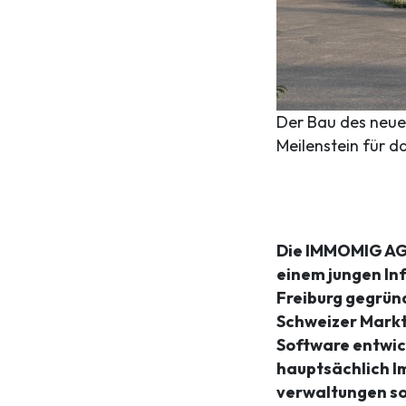
Der Bau des neuen
Meilenstein für 
Die IMMOMIG AG 
einem jungen In
Freiburg gegründ
Schweizer Markt
Software entwic
hauptsächlich I
verwaltungen so