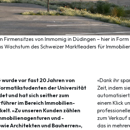
 Firmensitzes von Immomig in Düdingen – hier in Form ei
das Wachstum des Schweizer Marktleaders für Immobilie
wurde vor fast 20 Jahren von
«Dank ihr spa
formatikstudenten der Universität
Zeit, indem s
et und hat sich seither zum
automatisiert.
führer im Bereich Immobilien-
einem Klick u
kelt. «Zu unseren Kunden zählen
professionelle
mmobilienagenturen und -
zum Verkauf s
wie Architekten und Bauherren»,
das in mehrer