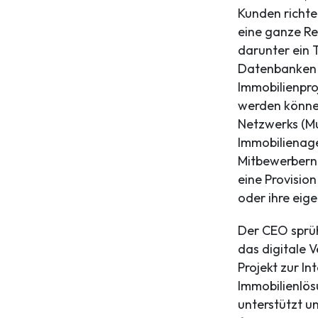
Kunden richte
eine ganze Re
darunter ein 
Datenbanken 
Immobilienpro
werden könne
Netzwerks (Mul
Immobilienage
Mitbewerbern
eine Provisio
oder ihre eige
Der CEO sprüh
das digitale 
Projekt zur In
Immobilienlö
unterstützt u