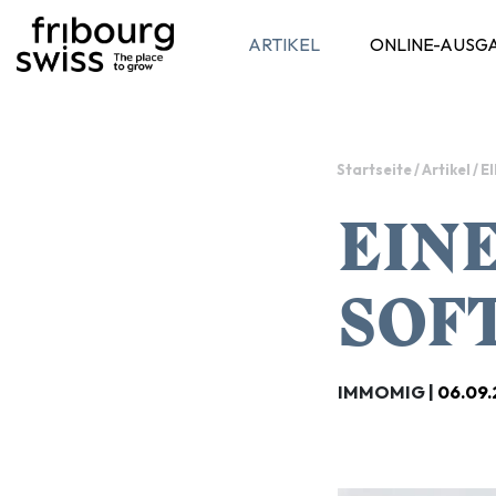
ARTIKEL
ONLINE-AUSG
Toggle navigation
Startseite
/
Artikel
/
E
EIN
SOF
IMMOMIG |
06.09