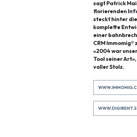
sagt Patrick Ma
florierenden In
steckt hinter di
komplette Entwi
einer bahnbrech
CRM Immomig® z
«2004 war unser
Tool seiner Art»
voller Stolz.
WWW.IMMOMIG.C
WWW.DIGIRENT.S