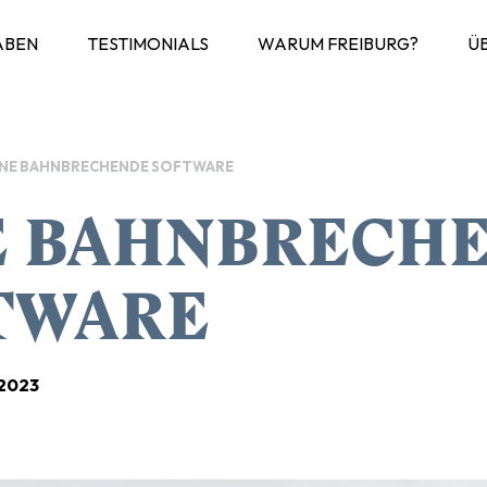
ABEN
TESTIMONIALS
WARUM FREIBURG?
Ü
INE BAHNBRECHENDE SOFTWARE
E BAHNBRECH
TWARE
.2023