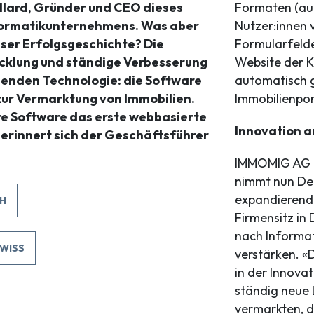
illard, Gründer und CEO dieses
Formaten (auf
formatikunternehmens. Was aber
Nutzer:innen 
eser Erfolgsgeschichte? Die
Formularfeld
cklung und ständige Verbesserung
Website der K
enden Technologie: die Software
automatisch g
ur Vermarktung von Immobilien.
Immobilienpor
e Software das erste webbasierte
Innovation 
, erinnert sich der Geschäftsführer
IMMOMIG AG is
nimmt nun Deu
expandierend
H
Firmensitz in
nach Informat
WISS
verstärken. «
in der Innovat
ständig neue 
vermarkten, d