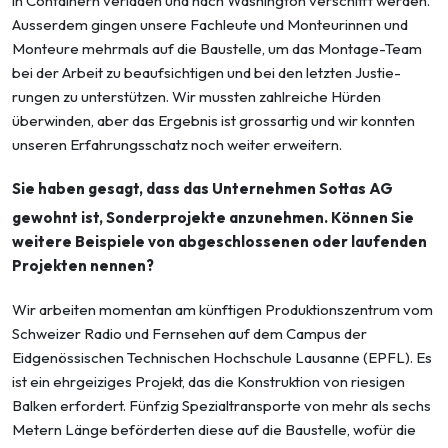
in Containern verladen und nach Washington verschifft wer­den.
Ausserdem gingen unsere Fachleute und Monteurinnen und
Monteure mehrmals auf die Baustelle, um das Montage-Team
bei der Arbeit zu beaufsichtigen und bei den letzten Justie­
rungen zu unterstützen. Wir mussten zahlreiche Hürden
überwinden, aber das Ergebnis ist grossartig und wir konnten
unseren Erfahrungsschatz noch weiter erweitern.
Sie haben gesagt, dass das Unternehmen Sottas AG
gewohnt ist, Sonderprojekte anzuneh­men. Können Sie
weitere Beispiele von abgeschlossenen oder laufenden
Projekten nennen?
Wir arbeiten momentan am künftigen Produktionszentrum vom
Schweizer Radio und Fern­sehen auf dem Campus der
Eidgenössischen Technischen Hochschule Lausanne (EPFL). Es
ist ein ehrgeiziges Projekt, das die Konstruktion von riesigen
Balken erfordert. Fünfzig Spezial­transporte von mehr als sechs
Metern Länge beförderten diese auf die Baustelle, wofür die