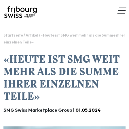
Startseite
/
Artikel
/
«Heute ist SMG weit mehr als die Summe ihrer
einzelnen Teile»
«HEUTE IST SMG WEIT
MEHR ALS DIE SUMME
IHRER EINZELNEN
TEILE»
SMG Swiss Marketplace Group |
01.05.2024