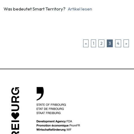
Was bedeutet Smart Territory?
Artikel lesen
«
1
2
3
4
»