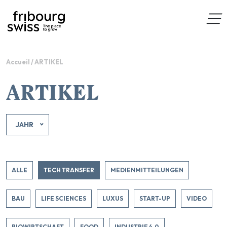
Accueil
/
ARTIKEL
ARTIKEL
JAHR
ALLE
TECH TRANSFER
MEDIENMITTEILUNGEN
BAU
LIFE SCIENCES
LUXUS
START-UP
VIDEO
BIOWIRTSCHAFT
FOOD
INDUSTRIE 4.0